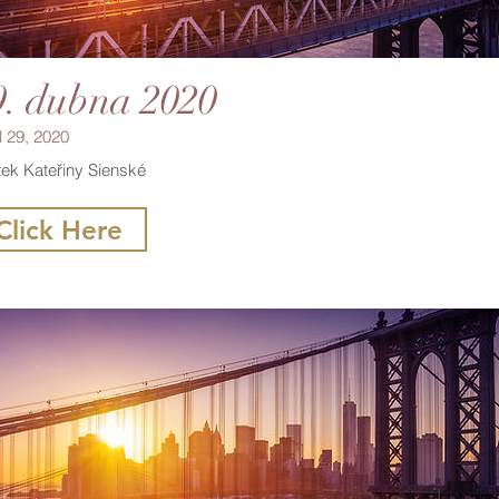
9. dubna 2020
l 29, 2020
ek Kateřiny Sienské
Click Here