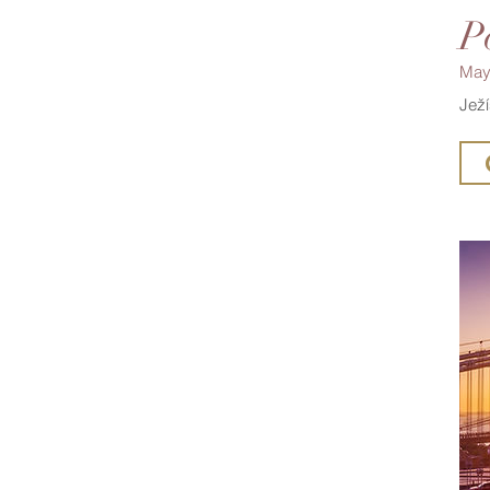
P
May
Jež