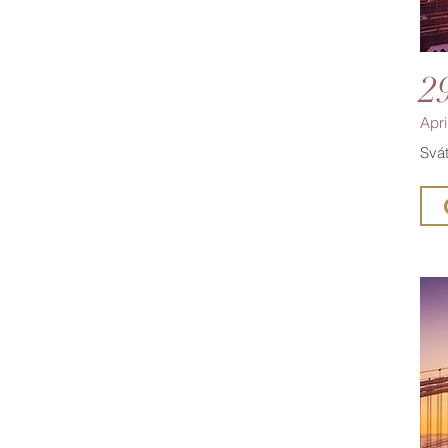
2
Apri
Svát