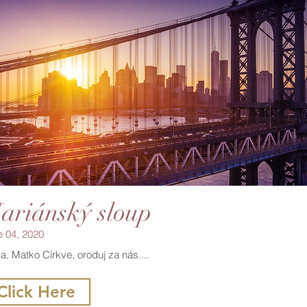
ariánský sloup
e 04, 2020
a, Matko Církve, oroduj za nás....
Click Here