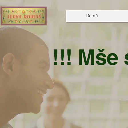
Domů
!!! Mše 