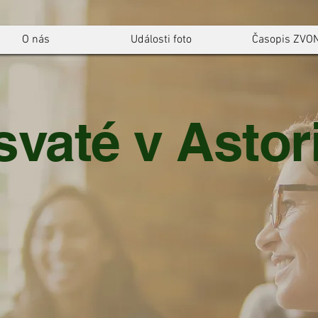
O nás
Události foto
Časopis ZVO
svaté v Astori