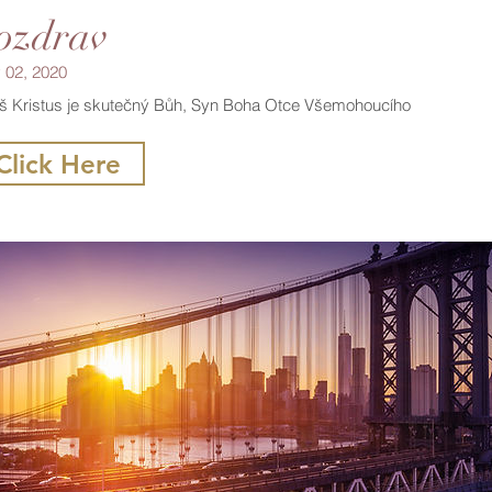
ozdrav
 02, 2020
íš Kristus je skutečný Bůh, Syn Boha Otce Všemohoucího
Click Here