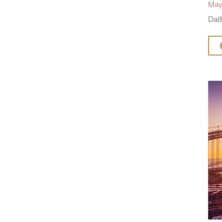
May
Dalš