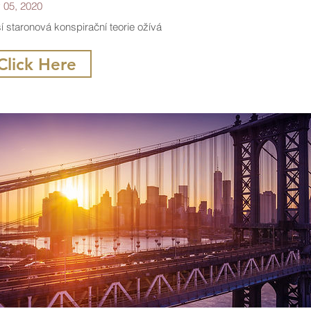
 05, 2020
í staronová konspirační teorie ožívá
Click Here