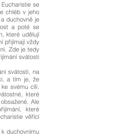
 Eucharistie se
e chléb v jeho
ě a duchovně je
tost a poté se
, které udělují
ní přijímají vždy
ní. Zde je tedy
jímání svátosti
ání svátostí, na
, a tím je, že
 ke svému cíli.
vátostné, které
m obsažené. Ale
ijímání, které
haristie věřící
né k duchovnímu