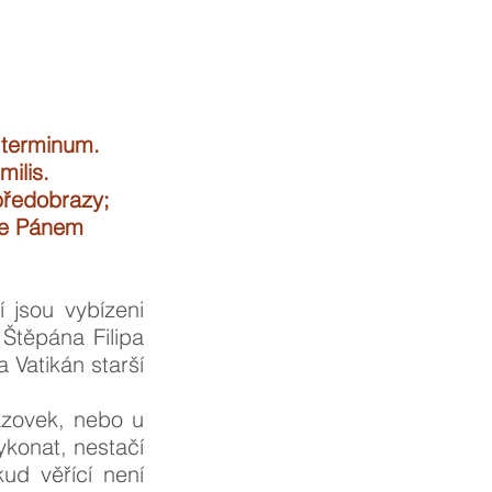
s terminum.
ilis.
předobrazy;
 se Pánem
 jsou vybízeni
 Štěpána Filipa
 Vatikán starší
razovek, nebo u
ykonat, nestačí
kud věřící není