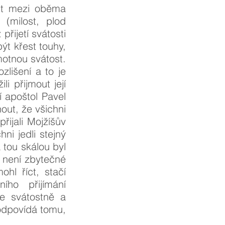
tost mezi oběma
 (milost, plod
přijetí svátosti
ýt křest touhy,
motnou svátost.
zlišení a to je
i přijmout její
 apoštol Pavel
out, že všichni
řijali Mojžíšův
ni jedli stejný
a tou skálou byl
 není zbytečné
ohl říct, stačí
ího přijímání
me svátostně a
odpovídá tomu,