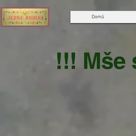
Domů
!!! Mše 