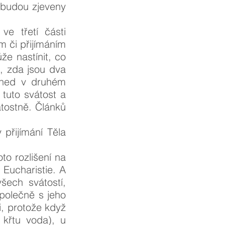
 budou zjeveny
e třetí části
m či přijímáním
že nastínit, co
á, zda jsou dva
 hned v druhém
 tuto svátost a
átostně. Článků
 přijímání Těla
to rozlišení na
 Eucharistie. A
šech svátostí,
společně s jeho
i, protože když
u křtu voda), u