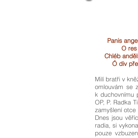
Panis angel
O res
Chléb anděl
Ó div pře
Milí bratři v kn
omlouvám se za
k duchovnímu p
OP, P. Radka Ti
zamyšlení otce 
Dnes jsou věří
radia, si vykon
pouze vzbuzení