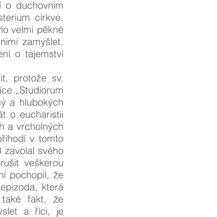
ří o duchovním
sterium církve.
ylo velmi pěkné
 nimi zamýšlet,
ení o tajemství
t, protože sv.
lice „Studiorum
ný a hlubokých
t o eucharistii
ch a vrcholných
řihodí v tomto
3 zavolal svého
rušit veškerou
í pochopil, že
epizoda, která
také fakt, že
let a říci, je