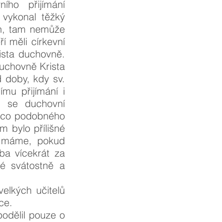
ího přijímání
ž vykonal těžký
ch, tam nemůže
í měli církevní
rista duchovně.
duchovně Krista
d doby, kdy sv.
ímu přijímání i
, se duchovní
 něco podobného
m bylo přílišné
a máme, pokud
eba vícekrát za
ké svátostně a
elkých učitelů
ce.
odělil pouze o