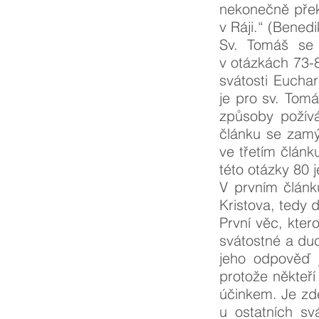
nekonečně přek
v Ráji.“ (Bened
Sv. Tomáš se 
v otázkách 73-8
svátosti Euchar
je pro sv. Tom
způsoby požívá
článku se zamý
ve třetím člán
této otázky 80 
V prvním článk
Kristova, tedy 
První věc, kter
svátostné a duc
jeho odpověď j
protože někteří
účinkem. Je zde
u ostatních sv