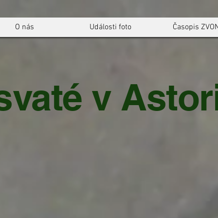
O nás
Události foto
Časopis ZVO
svaté v Astori