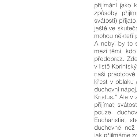
přijímání jako
způsoby přijím
svátosti) přijat
ještě ve skuteč
mohou někteří p
A nebyl by to 
mezi těmi, kdo 
předobraz. Zde
v listě Korints
naši praotcové 
křest v oblaku 
duchovní nápoj, 
Kristus.“ Ale 
přijímat sváto
pouze duchov
Eucharistie, s
duchovně, než 
jak přijímáme z