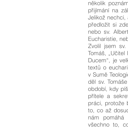
několik poznám
přijímání na z
Jelikož nechci,
předložit si z
nebo sv. Alber
Eucharistie, ne
Zvolil jsem sv
Tomáš, „Učitel 
Ducem“, je vel
textů o euchari
v Sumě Teologic
děl sv. Tomáše
období, kdy píš
přítele a sekr
práci, protože
to, co až dosu
nám pomáhá po
všechno to, co