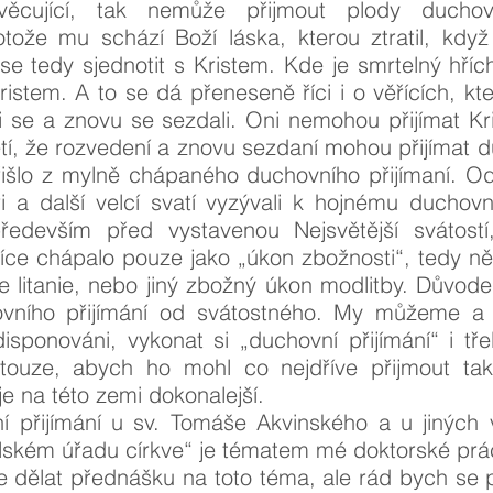
věcující, tak nemůže přijmout plody duchovn
rotože mu schází Boží láska, kterou ztratil, kdy
se tedy sjednotit s Kristem. Kde je smrtelný hří
ristem. A to se dá přeneseně říci i o věřících, kteř
li se a znovu se sezdali. Oni nemohou přijímat K
tí, že rozvedení a znovu sezdaní mohou přijímat 
přišlo z mylně chápaného duchovního přijímaní. O
i a další velcí svatí vyzývali k hojnému duchovn
edevším před vystavenou Nejsvětější svátostí
e více chápalo pouze jako „úkon zbožnosti“, tedy
e litanie, nebo jiný zbožný úkon modlitby. Důvode
ovního přijímání od svátostného. My můžeme 
isponováni, vykonat si „duchovní přijímání“ i tř
touze, abych ho mohl co nejdříve přijmout ta
e na této zemi dokonalejší.
 přijímání u sv. Tomáše Akvinského a u jiných v
elském úřadu církve“ je tématem mé doktorské prá
 dělat přednášku na toto téma, ale rád bych se p