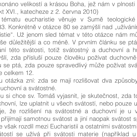
onáno velikostí a krásou Boha, jež nám v plnosti
ikt XVI., katecheze z 2. června 2010)
tématu eucharistie věnuje v Sumě teologické v
3. Konkrétně v otázce 80 se zamýšlí nad „užívání
istie“. Už jenom sled témat v této otázce nám mů
áše důležitější a co méně. V prvním článku se pt
ní této svátosti, totiž svátostný a duchovní a
šlí, zda přísluší pouze člověku požívat duchovně
ku se ptá, zda pouze spravedlivý může požívat sv
je celkem 12.
u otázka zní: zda se mají rozlišovat dva způsoby
duchovní a svátostné.
ou si chce sv. Tomáš vyjasnit, je skutečnost, zda to
hovní, lze uplatnit u všech svátostí, nebo pouze u
e, že rozlišení na svátostné a duchovní je u v
 přijímají samotnou svátost a jiní naopak svátost 
 však rozdíl mezi Eucharistií a ostatními svátostm
átostí se užívá při svátosti materie (například 