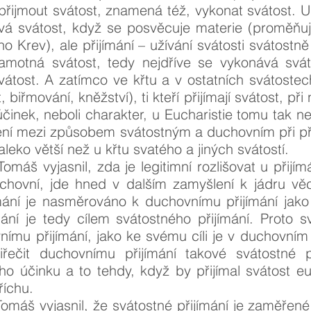
 přijmout svátost, znamená též, vykonat svátost. U
á svátost, když se posvěcuje materie (proměňuj
eho Krev), ale přijímání – užívání svátosti svátostn
amotná svátost, tedy nejdříve se vykonává svá
svátost. A zatímco ve křtu a v ostatních svátostech
 biřmování, kněžství), ti kteří přijímají svátost, při 
činek, neboli charakter, u Eucharistie tomu tak ne
šení mezi způsobem svátostným a duchovním při při
aleko větší než u křtu svatého a jiných svátostí.
Tomáš vyjasnil, zda je legitimní rozlišovat u přijím
chovní, jde hned v dalším zamyšlení k jádru věci
ímání je nasměrováno k duchovnímu přijímání jako
ání je tedy cílem svátostného přijímání. Proto s
nímu přijímání, jako ke svému cíli je v duchovní
řečit duchovnímu přijímání takové svátostné př
 účinku a to tehdy, když by přijímal svátost euc
říchu.
Tomáš vyjasnil, že svátostné přijímání je zaměře