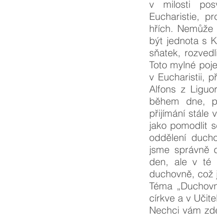
v milosti pos
Eucharistie, p
hřích. Nemůže 
být jednota s K
sňatek, rozved
Toto mylné poje
v Eucharistii, 
Alfons z Liguor
během dne, př
přijímání stál
jako pomodlit s
oddělení duch
jsme správně d
den, ale v té 
duchovně, což j
Téma „Duchovní
církve a v Učit
Nechci vám zde