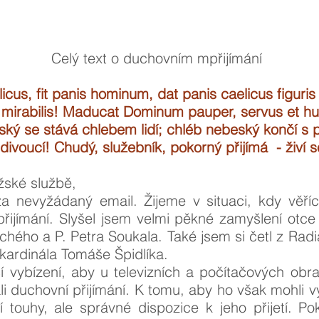
Celý text o duchovním mpřijímání
icus, fit panis hominum, dat panis caelicus figuri
 mirabilis! Maducat Dominum pauper, servus et hum
ský se stává chlebem lidí; chléb nebeský končí s 
divoucí! Chudý, služebník, pokorný přijímá - živí
ěžské službě,
 nevyžádaný email. Žijeme v situaci, kdy věřící
řijímání. Slyšel jsem velmi pěkné zamyšlení otce
chého a P. Petra Soukala. Také jsem si četl z Radia
kardinála Tomáše Špidlíka.
cí vybízení, aby u televizních a počítačových ob
ali duchovní přijímání. K tomu, aby ho však mohli v
 touhy, ale správné dispozice k jeho přijetí. Po