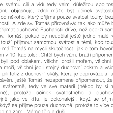
 ke svému cíli a vidí tedy velmi důležitou spoji
ání, objasňuje, zdali může být účinek svátosti
o od někoho, který přijímá pouze svátost touhy, bez 
nosti. A zde sv. Tomáš přirovnává: tak jako může b
řijímat duchovně Eucharistii dříve, než obdrží sa
sv. Tomáš, pokud by neudělal ještě jedno malé ro
touží přijmout samotnou svátost a těmi, kdo toužil
 má Tomáš na mysli skutečnost, jak o tom hovoří
kým v 10. kapitole: „Chtěl bych vám, bratři připomen
byli pod oblakem, všichni prošli mořem, všichni p
a moři, všichni jedli stejný duchovní pokrm a všich
pili totiž z duchovní skály, která je doprovázela, 
v závěru ještě Tomáš nezapomene připomenout, že
st svátostně, tedy ve své materii (někdo by si m
ně), protože účinek svátostného a duchovn
tejně jako ve křtu, je dokonalejší, když se přij
když se přijme pouze duchovně, protože to více 
de na zemi. Máme tělo a duši.