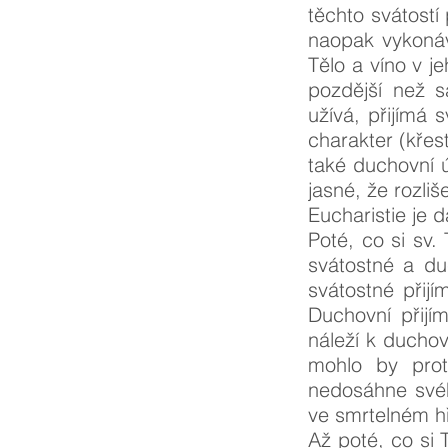
těchto svátostí
naopak vykonáv
Tělo a víno v j
pozdější než s
užívá, přijímá 
charakter (křest,
také duchovní ú
jasné, že rozli
Eucharistie je d
Poté, co si sv. 
svátostné a du
svátostné přij
Duchovní přijím
náleží k duchov
mohlo by proti
nedosáhne svého
ve smrtelném h
Až poté, co si 