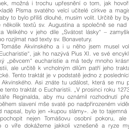
ek, možná i trochu upřesnění o tom, jak hovo
ákladě Písma svatého velcí učitelé církve a magi
 aby to bylo příliš dlouhé, musím volit. Určitě by b
de několik textů sv. Augustina a společně se nad
ta Velikého v jeho díle „Svátost lásky“ – zamyšl
bo rozjímat nad texty sv. Bonavetury.
. Tomáše Akvinského a i u něho jsem musel voli
Eucharistie“, jak ho nazývá Pius XI. ve své encyk
ký „pěvcem“ eucharistie a má tedy mnoho krás
stii, ale určitě k vrcholným dílům patří jeho traktá
ké. Tento traktát je v podstatě jedno z poslední
 Akvinského. Asi znáte tu událost, která se mu p
e tento traktát o Eucharistii. „V prosinci roku 127
etáře Reginalda, aby mu oznámil rozhodnutí pře
 během slavení mše svaté po nadpřirozeném viděn
d napsal, bylo jen «kupou slámy». Je to tajemná 
chopit nejen Tomášovu osobní pokoru, ale 
 o víře dokážeme jakkoli vznešeně a ryze mys